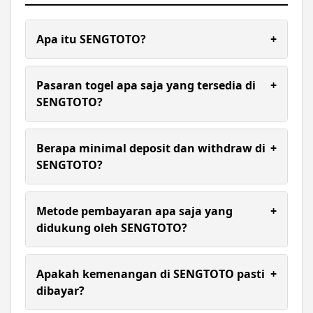
Apa itu SENGTOTO?
+
SENGTOTO adalah situs agen judi togel online
resmi dan terpercaya di Indonesia yang
Pasaran togel apa saja yang tersedia di
+
menyediakan berbagai macam pasaran togel
SENGTOTO?
internasional terlengkap, serta permainan judi
online populer lainnya dengan sistem taruhan
SENGTOTO menyediakan pasaran togel resmi
yang adil dan aman.
dunia yang sangat lengkap, di antaranya adalah
Berapa minimal deposit dan withdraw di
+
Togel Macau, Hongkong (HK), Singapore (SGP),
SENGTOTO?
Sydney (SDY), dan berbagai pasaran populer
lainnya yang hasil live draw-nya dijamin akurat.
Sangat terjangkau untuk semua kalangan!
Minimal deposit di SENGTOTO hanya Rp5.000,
Metode pembayaran apa saja yang
+
sedangkan untuk minimal penarikan dana
didukung oleh SENGTOTO?
(withdraw) adalah Rp50.000. Proses transaksi
dijamin aman, instan, dan tanpa potongan.
Untuk mempermudah transaksi, SENGTOTO
mendukung berbagai metode pembayaran instan
Apakah kemenangan di SENGTOTO pasti
+
24 jam, mulai dari Transfer Bank lokal terkemuka,
dibayar?
E-Wallet (DANA, OVO, GoPay, LinkAja), hingga