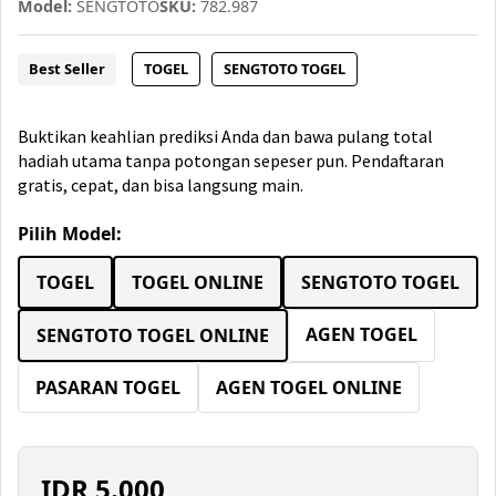
Model:
SENGTOTO
SKU:
782.987
Best Seller
TOGEL
SENGTOTO TOGEL
Buktikan keahlian prediksi Anda dan bawa pulang total
hadiah utama tanpa potongan sepeser pun. Pendaftaran
gratis, cepat, dan bisa langsung main.
Pilih Model:
TOGEL
TOGEL ONLINE
SENGTOTO TOGEL
AGEN TOGEL
SENGTOTO TOGEL ONLINE
PASARAN TOGEL
AGEN TOGEL ONLINE
IDR
5.000