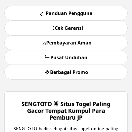
Panduan Pengguna
Cek Garansi
Pembayaran Aman
Pusat Unduhan
Berbagai Promo
SENGTOTO 🌟 Situs Togel Paling
Gacor Tempat Kumpul Para
Pemburu JP
SENGTOTO hadir sebagai situs togel online paling