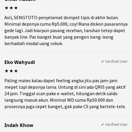
★★★
Asli, SENGTOTO penyelamat dompet tipis di akhir bulan.
Minimal deponya cuma Rp5.000, coy! Mana diskon pasarannya
gede lagi. Jadi biarpun pasang recehan, taruhan tetep dapet
banyak line. Pas banget buat yang pengen iseng-iseng
berhadiah modal uang rokok.
✔ Verified User
Eko Wahyudi
★★★
Paling males kalau dapet feeling angka jitu pas jam-jam
mepet tapi deponya lama. Untung di sini ada QRIS yang aktif
24 jam. Tinggal scan pake e-wallet, hitungan detik saldo
langsung masuk akun. Minimal WD cuma Rp50.000 dan
prosesnya juga cepet banget, gak pake CS yang bertele-tele.
✔ Verified User
Indah Khow