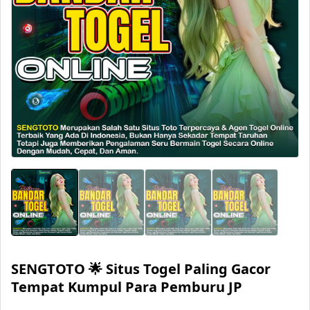
SENGTOTO 🌟 Situs Togel Paling Gacor
Tempat Kumpul Para Pemburu JP