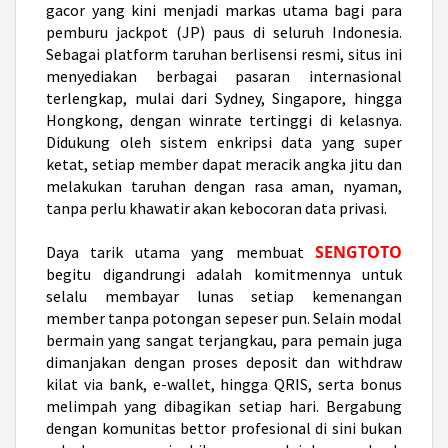
gacor yang kini menjadi markas utama bagi para
pemburu jackpot (JP) paus di seluruh Indonesia.
Sebagai platform taruhan berlisensi resmi, situs ini
menyediakan berbagai pasaran internasional
terlengkap, mulai dari Sydney, Singapore, hingga
Hongkong, dengan winrate tertinggi di kelasnya.
Didukung oleh sistem enkripsi data yang super
ketat, setiap member dapat meracik angka jitu dan
melakukan taruhan dengan rasa aman, nyaman,
tanpa perlu khawatir akan kebocoran data privasi.
SENGTOTO
Daya tarik utama yang membuat
begitu digandrungi adalah komitmennya untuk
selalu membayar lunas setiap kemenangan
member tanpa potongan sepeser pun. Selain modal
bermain yang sangat terjangkau, para pemain juga
dimanjakan dengan proses deposit dan withdraw
kilat via bank, e-wallet, hingga QRIS, serta bonus
melimpah yang dibagikan setiap hari. Bergabung
dengan komunitas bettor profesional di sini bukan