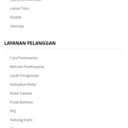
Lokasi Toko
Kontak
Sitemap
LAYANAN PELANGGAN
Cara Pemesanan
Metode Pembayaran
Lacak Pengiriman
Kebijakan Retur
Klaim Garansi
Pusat Bantuan
FAQ
Hubungi Kami