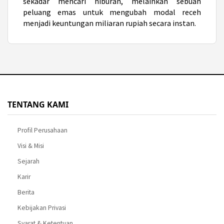
sekadar mencari hiburan, melainkan sebuah
peluang emas untuk mengubah modal receh
menjadi keuntungan miliaran rupiah secara instan.
TENTANG KAMI
Profil Perusahaan
Visi & Misi
Sejarah
Karir
Berita
Kebijakan Privasi
Syarat & Ketentuan