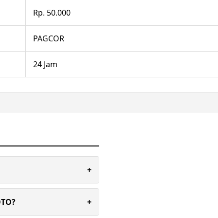
Rp. 50.000
PAGCOR
24 Jam
+
 terpercaya di Indonesia
asional terlengkap, serta
OTO?
+
aruhan yang adil dan aman.