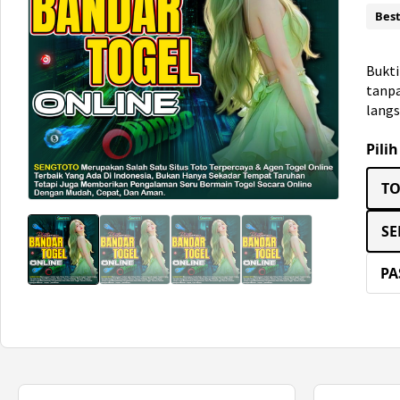
Best
Bukti
tanpa
langs
Pili
TO
SE
PA