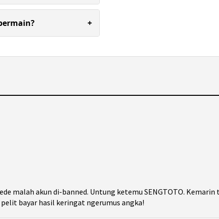
ering menyediakan info
uku mimpi untuk membantu
 bermain?
+
mbus.
) Premium 24 jam nonstop
rofesional siap membantu
salah akun Anda dengan
 gede malah akun di-banned. Untung ketemu SENGTOTO. Kemarin t
 pelit bayar hasil keringat ngerumus angka!