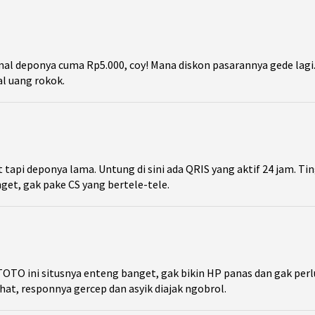
al deponya cuma Rp5.000, coy! Mana diskon pasarannya gede lagi.
l uang rokok.
 tapi deponya lama. Untung di sini ada QRIS yang aktif 24 jam. Ti
et, gak pake CS yang bertele-tele.
OTO ini situsnya enteng banget, gak bikin HP panas dan gak perlu
hat, responnya gercep dan asyik diajak ngobrol.