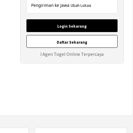
Pengiriman ke Jawa
Ubah Lokasi
Login Sekarang
Daftar Sekarang
ℹ Agen Togel Online Terpercaya