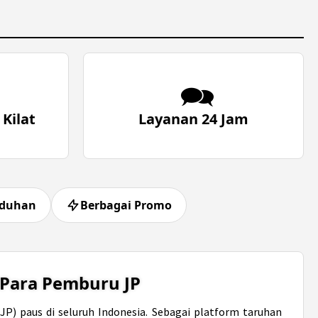
🗪
 Kilat
Layanan 24 Jam
nduhan
Berbagai Promo
 Para Pemburu JP
P) paus di seluruh Indonesia. Sebagai platform taruhan