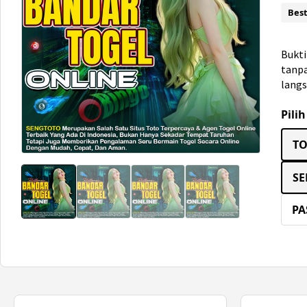
Best
Bukti
tanpa
langs
Pili
TO
SE
PA