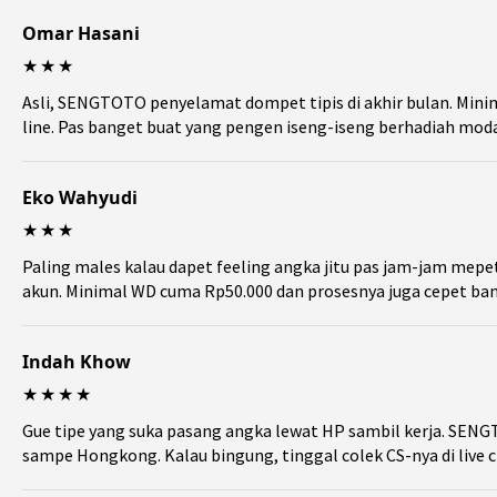
Omar Hasani
★★★
Asli, SENGTOTO penyelamat dompet tipis di akhir bulan. Minim
line. Pas banget buat yang pengen iseng-iseng berhadiah moda
Eko Wahyudi
★★★
Paling males kalau dapet feeling angka jitu pas jam-jam mepet
akun. Minimal WD cuma Rp50.000 dan prosesnya juga cepet bang
Indah Khow
★★★★
Gue tipe yang suka pasang angka lewat HP sambil kerja. SENGT
sampe Hongkong. Kalau bingung, tinggal colek CS-nya di live c