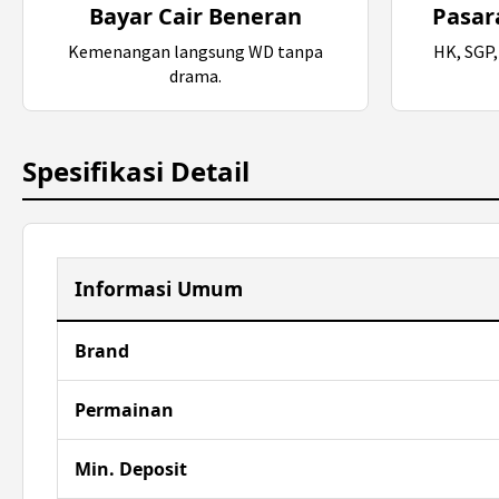
Bayar Cair Beneran
Pasar
Kemenangan langsung WD tanpa
HK, SGP, 
drama.
Spesifikasi Detail
Informasi Umum
Brand
Permainan
Min. Deposit