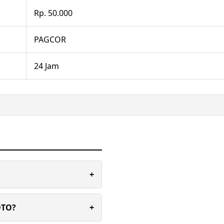
Rp. 50.000
PAGCOR
24 Jam
+
 terpercaya di Indonesia
asional terlengkap, serta
OTO?
+
aruhan yang adil dan aman.