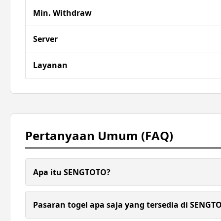
Min. Withdraw
Server
Layanan
Pertanyaan Umum (FAQ)
Apa itu SENGTOTO?
SENGTOTO adalah situs agen judi togel online resmi dan
yang menyediakan berbagai macam pasaran togel intern
Pasaran togel apa saja yang tersedia di SENGT
permainan judi online populer lainnya dengan sistem t